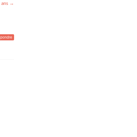
2 ans
→
pondre