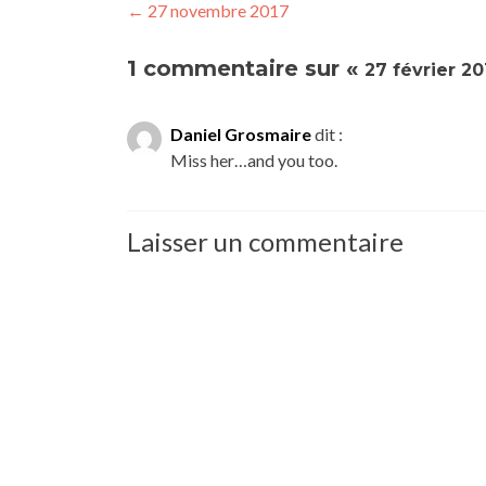
Navigation
←
27 novembre 2017
de
1 commentaire sur «
27 février 20
l’article
Daniel Grosmaire
dit :
Miss her…and you too.
Laisser un commentaire