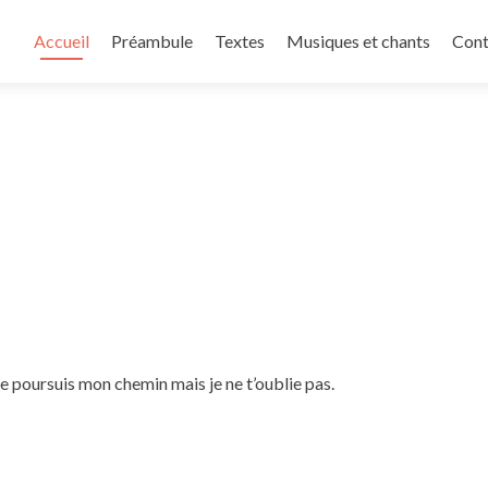
Aller
au
Accueil
Préambule
Textes
Musiques et chants
Cont
contenu
principal
e poursuis mon chemin mais je ne t’oublie pas.