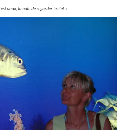
haut
pour
est doux, la nuit, de regarder le ciel.
»
aug
ou
dimi
le
volu